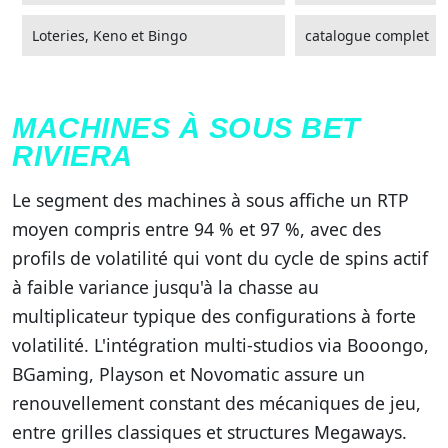
Loteries, Keno et Bingo
catalogue complet
MACHINES À SOUS BET
RIVIERA
Le segment des machines à sous affiche un RTP
moyen compris entre 94 % et 97 %, avec des
profils de volatilité qui vont du cycle de spins actif
à faible variance jusqu'à la chasse au
multiplicateur typique des configurations à forte
volatilité. L'intégration multi-studios via Booongo,
BGaming, Playson et Novomatic assure un
renouvellement constant des mécaniques de jeu,
entre grilles classiques et structures Megaways.