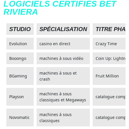
LOGICIELS CERTIFIÉS BET
RIVIERA
STUDIO
SPÉCIALISATION
TITRE PHA
Evolution
casino en direct
Crazy Time
Booongo
machines à sous vidéo
Coin Up: Lightni
machines à sous et
BGaming
Fruit Million
crash
machines à sous
Playson
catalogue compl
classiques et Megaways
machines à sous
Novomatic
catalogue compl
classiques