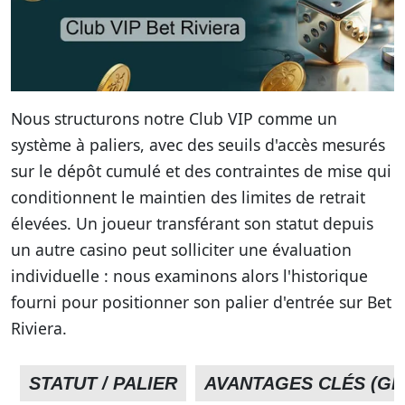
Nous structurons notre Club VIP comme un
système à paliers, avec des seuils d'accès mesurés
sur le dépôt cumulé et des contraintes de mise qui
conditionnent le maintien des limites de retrait
élevées. Un joueur transférant son statut depuis
un autre casino peut solliciter une évaluation
individuelle : nous examinons alors l'historique
fourni pour positionner son palier d'entrée sur Bet
Riviera.
STATUT / PALIER
AVANTAGES CLÉS (GES