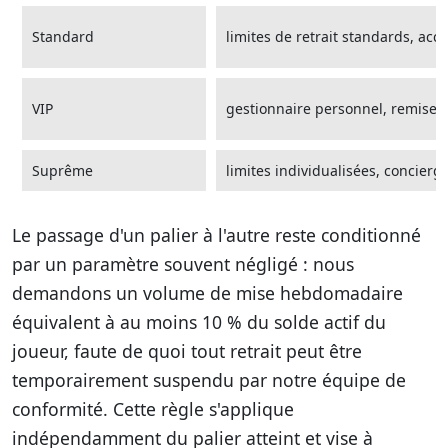
Standard
limites de retrait standards, ac
VIP
gestionnaire personnel, remise en
Suprême
limites individualisées, concierg
Le passage d'un palier à l'autre reste conditionné
par un paramètre souvent négligé : nous
demandons un volume de mise hebdomadaire
équivalent à au moins 10 % du solde actif du
joueur, faute de quoi tout retrait peut être
temporairement suspendu par notre équipe de
conformité. Cette règle s'applique
indépendamment du palier atteint et vise à