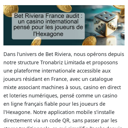
Dans l'univers de Bet Riviera, nous opérons depuis
notre structure Tronabriz Limitada et proposons
une plateforme internationale accessible aux
joueurs résidant en France, avec un catalogue
mixte associant machines à sous, casino en direct
et loteries numériques, pensé comme un casino
en ligne français fiable pour les joueurs de
l'Hexagone. Notre application mobile s'installe
directement via un code QR, sans passer par les