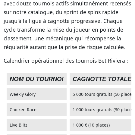
avec douze tournois actifs simultanément recensés
sur notre catalogue, du sprint de spins rapide
jusqu'à la ligue à cagnotte progressive. Chaque
cycle transforme la mise du joueur en points de
classement, une mécanique qui récompense la
régularité autant que la prise de risque calculée.
Calendrier opérationnel des tournois Bet Riviera :
NOM DU TOURNOI
CAGNOTTE TOTALE (
Weekly Glory
5 000 tours gratuits (50 places)
Chicken Race
1 000 tours gratuits (30 places)
Live Blitz
1 000 € (10 places)