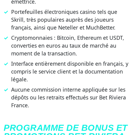
émettrice.
Portefeuilles électroniques casino tels que
Skrill, très populaires auprès des joueurs
français, ainsi que Neteller et MuchBetter.
Cryptomonnaies : Bitcoin, Ethereum et USDT,
converties en euros au taux de marché au
moment de la transaction.
Interface entièrement disponible en français, y
compris le service client et la documentation
légale.
Aucune commission interne appliquée sur les
dépôts ou les retraits effectués sur Bet Riviera
France.
PROGRAMME DE BONUS ET