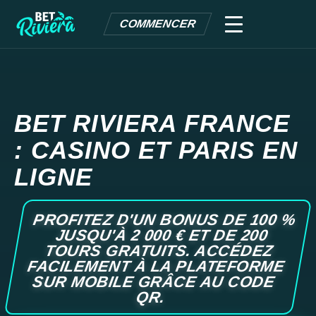
COMMENCER
BET RIVIERA FRANCE
: CASINO ET PARIS EN
LIGNE
PROFITEZ D'UN BONUS DE 100 %
JUSQU'À 2 000 € ET DE 200
TOURS GRATUITS. ACCÉDEZ
FACILEMENT À LA PLATEFORME
SUR MOBILE GRÂCE AU CODE
QR.