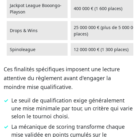
Jackpot League Booongo-
400 000 € (1 600 places)
Playson
25 000 000 € (plus de 5 000 00
Drops & Wins
places)
Spinoleague
12 000 000 € (1 300 places)
Ces finalités spécifiques imposent une lecture
attentive du règlement avant d'engager la
moindre mise qualificative.
Le seuil de qualification exige généralement
une mise minimale par tour, un critère qui varie
selon le tournoi choisi.
La mécanique de scoring transforme chaque
mise validée en points cumulés sur le