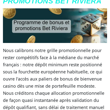
PROMOTIONS BET RIVIERA
Nous calibrons notre grille promotionnelle pour
rester compétitifs face à la médiane du marché
français : notre dépôt minimum reste positionné
sous la fourchette européenne habituelle, ce qui
ouvre l'accès aux paliers de bonus de bienvenue
casino dès une mise de portefeuille modeste.
Nous créditons chaque allocation promotionnelle
de façon quasi instantanée après validation du
dépôt qualifiant, sans délai de traitement manuel