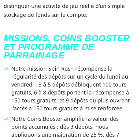
distinguer une activité de jeu réelle d'un simple
stockage de fonds sur le compte.
MISSIONS, COINS BOOSTER
ET PROGRAMME DE
PARRAINAGE
Notre mission Spin Rush récompense la
régularité des dépôts sur un cycle du lundi au
vendredi : 3 à 5 dépôts débloquent 100 tours
gratuits, 6 à 8 dépôts portent la récompense à
150 tours gratuits, et 9 dépôts ou plus ouvrent
l'accès à 150 tours gratuits à mise renforcée.
Notre Coins Booster amplifie la valeur des
points accumulés : dès 3 dépôts, nous
appliquons une majoration de 25 %, dès 7