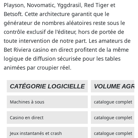
Playson, Novomatic, Yggdrasil, Red Tiger et
Betsoft. Cette architecture garantit que le
générateur de nombres aléatoires reste sous le
contrôle exclusif de l'éditeur, hors de portée de
toute intervention de notre part. Les amateurs de
Bet Riviera casino en direct profitent de la même
logique de diffusion sécurisée pour les tables
animées par croupier réel.
CATÉGORIE LOGICIELLE
VOLUME AGRÉ
Machines à sous
catalogue complet
Casino en direct
catalogue complet
Jeux instantanés et crash
catalogue complet