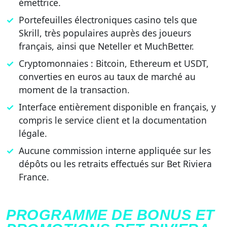
émettrice.
Portefeuilles électroniques casino tels que
Skrill, très populaires auprès des joueurs
français, ainsi que Neteller et MuchBetter.
Cryptomonnaies : Bitcoin, Ethereum et USDT,
converties en euros au taux de marché au
moment de la transaction.
Interface entièrement disponible en français, y
compris le service client et la documentation
légale.
Aucune commission interne appliquée sur les
dépôts ou les retraits effectués sur Bet Riviera
France.
PROGRAMME DE BONUS ET