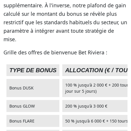
supplémentaire. À l'inverse, notre plafond de gain
calculé sur le montant du bonus se révèle plus
restrictif que les standards habituels du secteur, un
paramètre à intégrer avant toute stratégie de
mise.
Grille des offres de bienvenue Bet Riviera :
TYPE DE BONUS
ALLOCATION (€ / TOU
100 % jusqu'à 2 000 € + 200 tours
Bonus DUSK
jour sur 5 jours)
Bonus GLOW
200 % jusqu'à 3 000 €
Bonus FLARE
50 % jusqu'à 6 000 € + 150 tours 