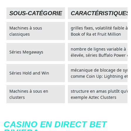
SOUS-CATÉGORIE
CARACTÉRISTIQUES
Machines à sous
grilles fixes, volatilité faible
classiques
Book of Ra et Fruit Million
nombre de lignes variable à ch
Séries Megaways
élevée, séries Buffalo Power e
mécanique de blocage de symbo
Séries Hold and Win
comme Coin Up: Lightning et 
Machines à sous en
structure en amas plutôt qu'e
clusters
exemple Aztec Clusters
CASINO EN DIRECT BET