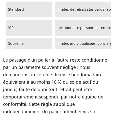
Standard
limites de retrait standards, ac
VIP
gestionnaire personnel, remise en
Suprême
limites individualisées, concierg
Le passage d'un palier à l'autre reste conditionné
par un paramètre souvent négligé : nous
demandons un volume de mise hebdomadaire
équivalent à au moins 10 % du solde actif du
joueur, faute de quoi tout retrait peut être
temporairement suspendu par notre équipe de
conformité. Cette règle s'applique
indépendamment du palier atteint et vise à